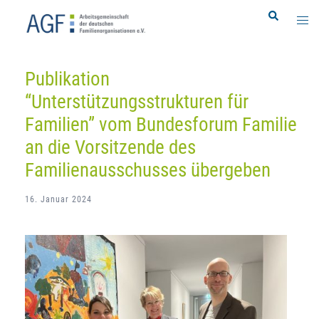
Zum
Search
Togg
Inhalt
men
springen
Publikation
“Unterstützungsstrukturen für
Familien” vom Bundesforum Familie
an die Vorsitzende des
Familienausschusses übergeben
16. Januar 2024