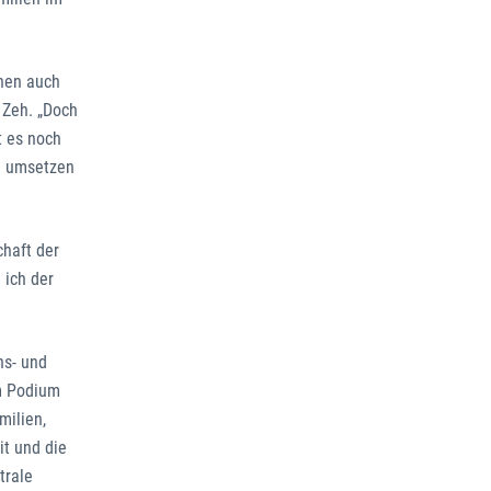
hnen auch
 Zeh. „Doch
t es noch
ch umsetzen
haft der
 ich der
ns- und
em Podium
milien,
it und die
trale