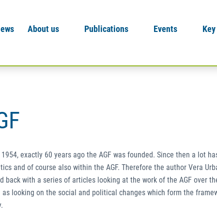
News
About us
Publications
Events
Key
AGF
1954, exactly 60 years ago the AGF was founded. Since then a lot h
litics and of course also within the AGF. Therefore the author Vera Ur
d back with a series of articles looking at the work of the AGF over t
l as looking on the social and political changes which form the frame
y.