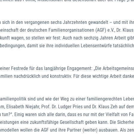
en sich in den vergangenen sechs Jahrzehnten gewandelt – und mit i
emeinschaft der deutschen Familienorganisationen (AGF) e.V., Dr. Klaus
kunft wagen, so stellen wir fest: Auch nach sechzig Jahren Arbeit gib
bedingungen, damit sie ihre individuellen Lebensentwürfe tatsächli
einer Festrede für das langjährige Engagement: „Die Arbeitsgemeinsc
milien nachdrücklich und konstruktiv. Für diese wichtige Arbeit danke
amilienpolitik sind und wie der Weg zu einer familiengerechten Lebe
m, Elisabeth Niejahr, Prof. Dr. Ludger Pries und Dr. Klaus Zeh auf d
tun?“. Einig waren sich alle darin, dass es nur mit der Vielfalt von Fa
Leistungen eine zukunftsfähige Gesellschaft geben kann. Die Sicherhe
modellen wollen die AGF und ihre Partner (weiter) ausbauen. Als zen