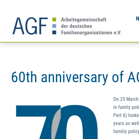
Skip
to
content
60th anniversary of 
On 25 March 
in family po
Part 6) looke
years as wel
familiy polic