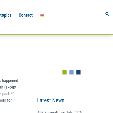
Sear
 topics
Contact
as happened
ban (except
he past 60
Latest News
work for
AGF EuropaNews July 2026