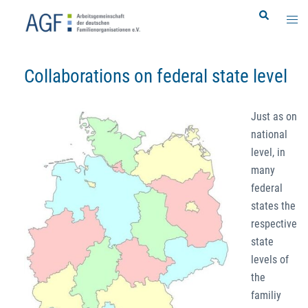
Skip
Search
Togg
to
men
content
Collaborations on federal state level
Just as on
national
level, in
many
federal
states the
respective
state
levels of
the
familiy