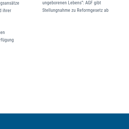
ungeborenen Lebens”: AGF gibt
ngsansätze
Stellungnahme zu Reformgesetz ab
 ihrer
nen
erfügung