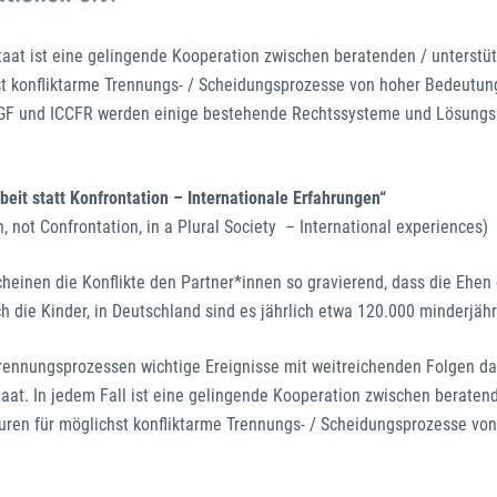
taat ist eine gelingende Kooperation zwischen beratenden / unterstü
st konfliktarme Trennungs- / Scheidungsprozesse von hoher Bedeutung
GF und ICCFR werden einige bestehende Rechtssysteme und Lösungs
it statt Konfrontation – Internationale Erfahrungen“
, not Confrontation, in a Plural Society – International experiences)
cheinen die Konflikte den Partner*innen so gravierend, dass die Ehen
die Kinder, in Deutschland sind es jährlich etwa 120.000 minderjähr
Trennungsprozessen wichtige Ereignisse mit weitreichenden Folgen dar.
aat. In jedem Fall ist eine gelingende Kooperation zwischen beraten
uren für möglichst konfliktarme Trennungs- / Scheidungsprozesse vo