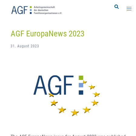
Skip
Search
Togg
to
men
content
AGF EuropaNews 2023
31. August 2023