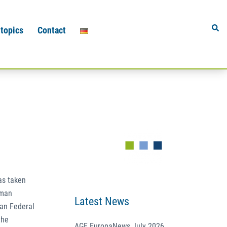
Sear
 topics
Contact
as taken
rman
Latest News
an Federal
the
AGF EuropaNews July 2026