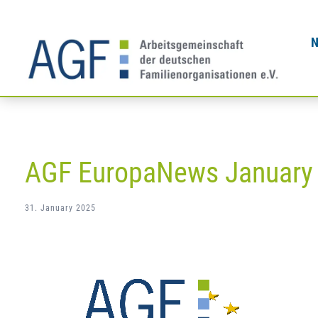
Skip
to
content
AGF EuropaNews January
31. January 2025