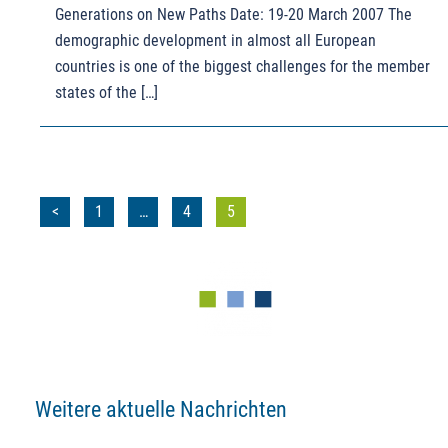
Generations on New Paths Date: 19-20 March 2007 The
demographic development in almost all European
countries is one of the biggest challenges for the member
states of the […]
Seitennummerierung
<
1
…
4
5
der
Beiträge
Weitere aktuelle Nachrichten