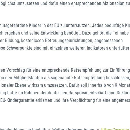
möglichst umzusetzen und dafür einen entsprechenden Aktionsplan zu
mutsgefährdete Kinder in der EU zu unterstützen. Jedes bedürftige Ki
ohlergehen und seine Entwicklung benötigt. Dazu gehört die Teilhabe
cher Bildung, kostenlosen Betreuungseinrichtungen, angemessenen
e Schwerpunkte sind mit einzelnen weiteren Indikatoren unterfütter
ren Vorschlag für eine entsprechende Ratsempfehlung zur Einführung
von den Mitgliedstaaten als sogenannte Ratsempfehlung beschlossen,
nationaler Ebene wirksam umzusetzen. Dafür soll innerhalb von 9 Mona
rung hatte im Rahmen der deutschen Ratspräsidentschaft eine Deklar
er EU-Kindergarantie erklärten und ihre Verpflichtung für eine angeme
ationaler Ebene zu begleiten. Weitere Informationen:
https://www.ag