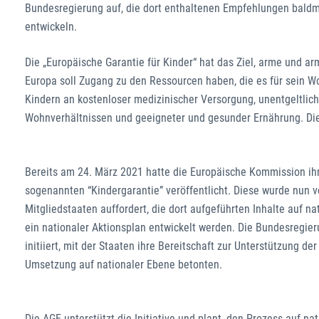
Bundesregierung auf, die dort enthaltenen Empfehlungen bald
entwickeln.
Die „Europäische Garantie für Kinder“ hat das Ziel, arme und ar
Europa soll Zugang zu den Ressourcen haben, die es für sein W
Kindern an kostenloser medizinischer Versorgung, unentgeltli
Wohnverhältnissen und geeigneter und gesunder Ernährung. Dies
Bereits am 24. März 2021 hatte die Europäische Kommission ih
sogenannten “Kindergarantie” veröffentlicht. Diese wurde nun 
Mitgliedstaaten auffordert, die dort aufgeführten Inhalte auf 
ein nationaler Aktionsplan entwickelt werden. Die Bundesregie
initiiert, mit der Staaten ihre Bereitschaft zur Unterstützung d
Umsetzung auf nationaler Ebene betonten.
Die AGF unterstützt die Initiative und plant, den Prozess auf n