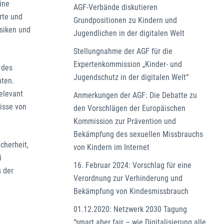
ine
AGF-Verbände diskutieren
rte und
Grundpositionen zu Kindern und
isiken und
Jugendlichen in der digitalen Welt
Stellungnahme der AGF für die
Expertenkommission „Kinder- und
 des
Jugendschutz in der digitalen Welt“
hten.
elevant
Anmerkungen der AGF: Die Debatte zu
nisse von
den Vorschlägen der Europäischen
Kommission zur Prävention und
Bekämpfung des sexuellen Missbrauchs
cherheit,
von Kindern im Internet
i
16. Februar 2024: Vorschlag für eine
 der
Verordnung zur Verhinderung und
e
Bekämpfung von Kindesmissbrauch
01.12.2020: Netzwerk 2030 Tagung
“smart aber fair – wie Digitalisierung alle