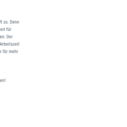
ft zu. Denn
eit für
en: Der
Arbeitszeit
e für mehr
zen!