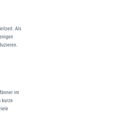
ilzeit. Als
wenigen
duzieren.
 Männer im
m kurze
iele