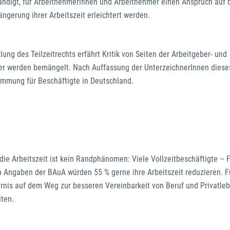
ändigt, für Arbeitnehmerinnen und Arbeitnehmer einen Anspruch auf b
längerung ihrer Arbeitszeit erleichtert werden.
ung des Teilzeitrechts erfährt Kritik von Seiten der Arbeitgeber- und
ber werden bemängelt. Nach Auffassung der UnterzeichnerInnen diese
stimmung für Beschäftigte in Deutschland.
die Arbeitszeit ist kein Randphänomen: Viele Vollzeitbeschäftigte – 
h Angaben der BAuA würden 55 % gerne ihre Arbeitszeit reduzieren. Fü
rnis auf dem Weg zur besseren Vereinbarkeit von Beruf und Privatleb
iten.