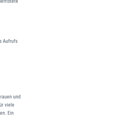
efristete
s Aufrufs
Frauen und
r viele
en. Ein