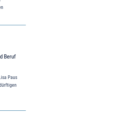
en
nd Beruf
Lisa Paus
dürftigen