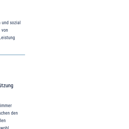
 und sozial
t von
Leistung
ützung
s immer
ischen den
len
owohl