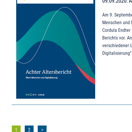
09.09.2020: 
Am 9. Septembe
Menschen und Di
Cordula Endter 
Berichts vor. 
verschiedener L
Digitalisierung“
Seitennummerierung
1
2
>