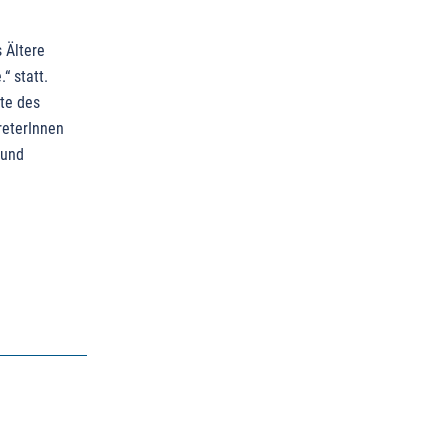
 Ältere
“ statt.
lte des
reterInnen
 und