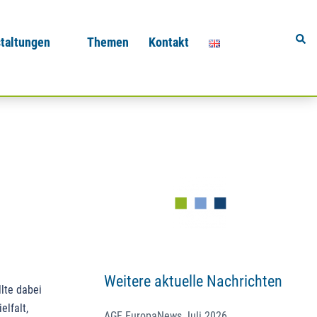
Sear
taltungen
Themen
Kontakt
Weitere aktuelle Nachrichten
llte dabei
elfalt,
AGF EuropaNews Juli 2026