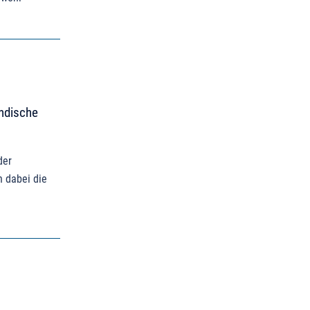
ändische
 der
n dabei die