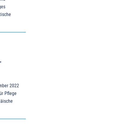
ges
tische
”
ember 2022
ür Pflege
päische