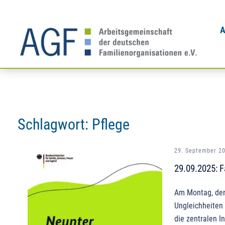
Zum
Inhalt
A
springen
Schlagwort:
Pflege
29. September 2
29.09.2025: F
Am Montag, den 
Ungleichheiten 
die zentralen I