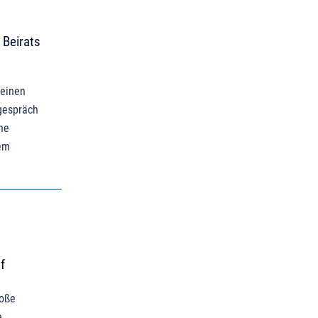
 Beirats
seinen
gespräch
ne
em
f
roße
e