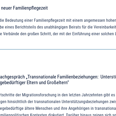
 neuer Familienpflegezeit
ie Bedeutung einer Familienpflegezeit mit einem angemessen hohen
e eines Berichtsteils des unabhängigen Beirats für die Vereinbarkei
e Verbände den großen Schritt, der mit der Einführung einer solchen 
 Fachgespräch „Transnationale Familienbeziehungen: Unterst
egebedürftiger Eltern und Großeltern“
rtschritte der Migrationsforschung in den letzten Jahrzehnten gibt e
agen hinsichtlich der transnationalen Unterstützungsbeziehungen zw
legebedürftige ältere Menschen und ihre Angehörigen in transnationa
milienpolitischen Kontexten diskutiert. Darüber hinaus zeigen sich s